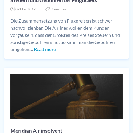
Steuern und Gebühren bei Flugtickets
07 Nov 2017
Knowhow
Die Zusammensetzung von Flugpreisen ist schwer
nachvollziehbar. Die Airlines wollen dem Kunden
vorgaukeln, dass der Großteil des Preises Steuern und
sonstige Gebühren sind. So kann man die Gebühren
umgehen....
Read more
Meridian Air insolvent