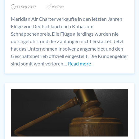
11 Sep 2017
Airlines
Meridian Air Charter verkaufte in den letzten Jahren
Flüge von Deutschland nach Kuba zum
Schnäppchenpreis. Die Flüge allerdings wurden nie
durchgeführt und die Zahlungen nicht erstattet. Jetzt
hat das Unternehmen Insolvenz angemeldet und den
Geschäftsbetrieb offiziell eingestellt. Die Kundengelder
sind somit wohl verloren....
Read more